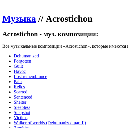
Музыка
//
Acrostichon
Acrostichon - муз. композиции:
Все музыкальные композиции «Acrostichon», которые имеются н
Dehumanized
Forgotten
Guilt
Havoc
Lost remembrance
Pain
Relics
Scarred
Sentenced
Shelter
Sleepless
Snapshot
Victims
Walker of worlds (Dehumanized part II)
Zombies