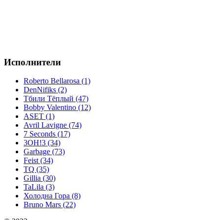
Исполнители
Roberto Bellarosa (1)
DenNifiks (2)
Тбили Тёплый (47)
Bobby Valentino (12)
ASET (1)
Avril Lavigne (74)
7 Seconds (17)
3OH!3 (34)
Garbage (73)
Feist (34)
TQ (35)
Gillia (30)
TaLila (3)
Холодна Гора (8)
Bruno Mars (22)