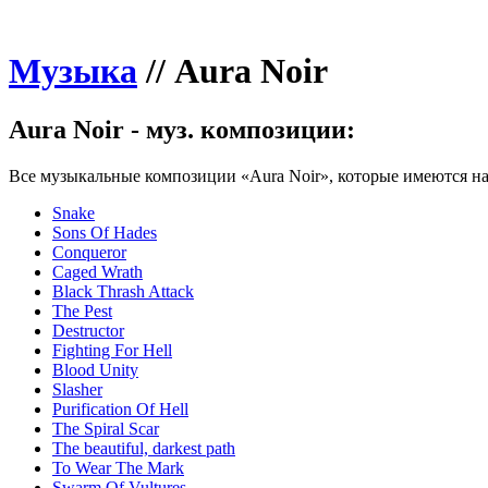
Музыка
//
Aura Noir
Aura Noir - муз. композиции:
Все музыкальные композиции «Aura Noir», которые имеются на
Snake
Sons Of Hades
Conqueror
Caged Wrath
Black Thrash Attack
The Pest
Destructor
Fighting For Hell
Blood Unity
Slasher
Purification Of Hell
The Spiral Scar
The beautiful, darkest path
To Wear The Mark
Swarm Of Vultures