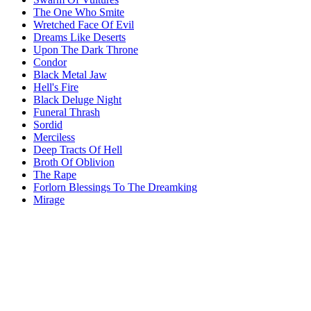
The One Who Smite
Wretched Face Of Evil
Dreams Like Deserts
Upon The Dark Throne
Condor
Black Metal Jaw
Hell's Fire
Black Deluge Night
Funeral Thrash
Sordid
Merciless
Deep Tracts Of Hell
Broth Of Oblivion
The Rape
Forlorn Blessings To The Dreamking
Mirage