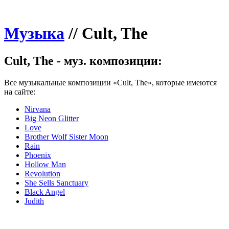
Музыка
//
Cult, The
Cult, The - муз. композиции:
Все музыкальные композиции «Cult, The», которые имеются
на сайте:
Nirvana
Big Neon Glitter
Love
Brother Wolf Sister Moon
Rain
Phoenix
Hollow Man
Revolution
She Sells Sanctuary
Black Angel
Judith