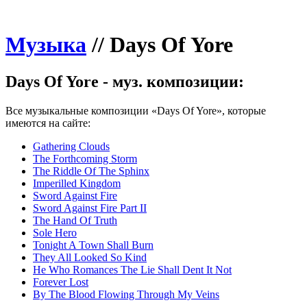
Музыка
//
Days Of Yore
Days Of Yore - муз. композиции:
Все музыкальные композиции «Days Of Yore», которые
имеются на сайте:
Gathering Clouds
The Forthcoming Storm
The Riddle Of The Sphinx
Imperilled Kingdom
Sword Against Fire
Sword Against Fire Part II
The Hand Of Truth
Sole Hero
Tonight A Town Shall Burn
They All Looked So Kind
He Who Romances The Lie Shall Dent It Not
Forever Lost
By The Blood Flowing Through My Veins