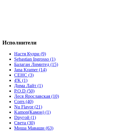
Исполнители
Настя Кудри (9)
Sebastian Ingrosso (1)
Балаган Лимитед (15)
Jana Kramer (14)
СЕНС (3)
4'K (1)
Дима Лайт (1)
P.O.D (50)
Леся Ярославская (10)
Corrs (40)
Nu Flavor (21)
Kamon(Камон) (1)
Dругой (1)
Света (30)
Миша Маваши (63)