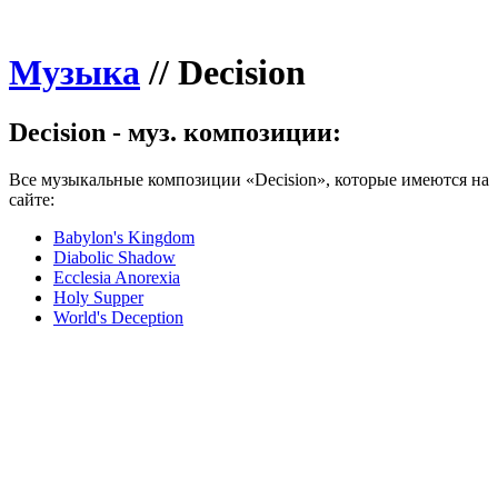
Музыка
//
Decision
Decision - муз. композиции:
Все музыкальные композиции «Decision», которые имеются на
сайте:
Babylon's Kingdom
Diabolic Shadow
Ecclesia Anorexia
Holy Supper
World's Deception