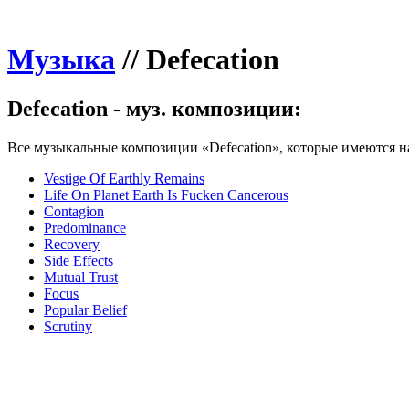
Музыка
//
Defecation
Defecation - муз. композиции:
Все музыкальные композиции «Defecation», которые имеются на
Vestige Of Earthly Remains
Life On Planet Earth Is Fucken Cancerous
Contagion
Predominance
Recovery
Side Effects
Mutual Trust
Focus
Popular Belief
Scrutiny