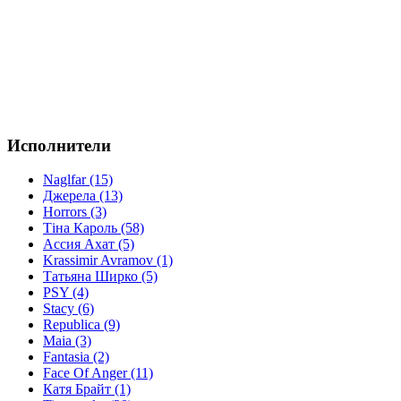
Исполнители
Naglfar (15)
Джерела (13)
Horrors (3)
Тіна Кароль (58)
Ассия Ахат (5)
Krassimir Avramov (1)
Татьяна Ширко (5)
PSY (4)
Stacy (6)
Republica (9)
Maia (3)
Fantasia (2)
Face Of Anger (11)
Катя Брайт (1)