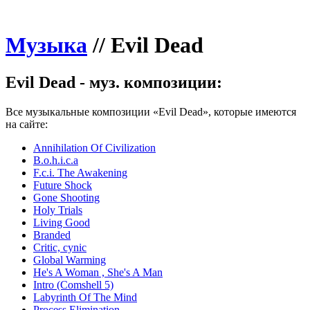
Музыка
//
Evil Dead
Evil Dead - муз. композиции:
Все музыкальные композиции «Evil Dead», которые имеются
на сайте:
Annihilation Of Civilization
B.o.h.i.c.a
F.c.i. The Awakening
Future Shock
Gone Shooting
Holy Trials
Living Good
Branded
Critic, cynic
Global Warming
He's A Woman , She's A Man
Intro (Comshell 5)
Labyrinth Of The Mind
Process Elimination