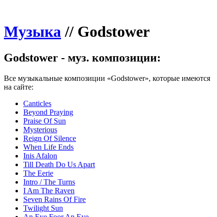
Музыка
//
Godstower
Godstower - муз. композиции:
Все музыкальные композиции «Godstower», которые имеются
на сайте:
Canticles
Beyond Praying
Praise Of Sun
Mysterious
Reign Of Silence
When Life Ends
Inis Afalon
Till Death Do Us Apart
The Eerie
Intro / The Turns
I Am The Raven
Seven Rains Of Fire
Twilight Sun
An Eye Foor An Eye