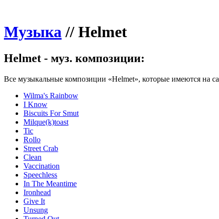
Музыка
//
Helmet
Helmet - муз. композиции:
Все музыкальные композиции «Helmet», которые имеются на са
Wilma's Rainbow
I Know
Biscuits For Smut
Milque(k)toast
Tic
Rollo
Street Crab
Clean
Vaccination
Speechless
In The Meantime
Ironhead
Give It
Unsung
Turned Out