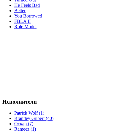
He Feels Bad
Better
You Borrowed
FBLA II
Role Model
Исполнители
Patrick Wolf (1)
Brantley Gilbert (40)
Оскар (7)
Rameez (1)