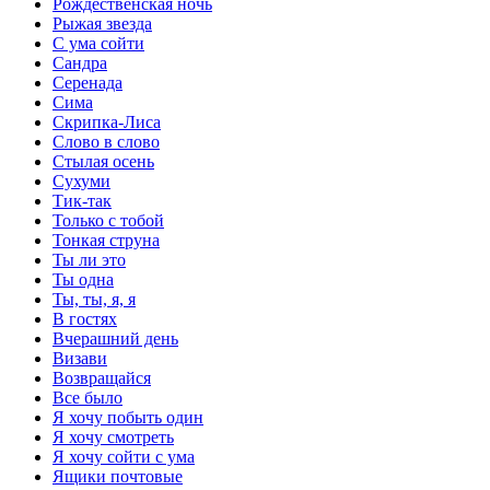
Рождественская ночь
Рыжая звезда
С ума сойти
Сандра
Серенада
Сима
Скрипка-Лиса
Слово в слово
Стылая осень
Сухуми
Тик-так
Только с тобой
Тонкая струна
Ты ли это
Ты одна
Ты, ты, я, я
В гостях
Вчерашний день
Визави
Возвращайся
Все было
Я хочу побыть один
Я хочу смотреть
Я хочу сойти с ума
Ящики почтовые