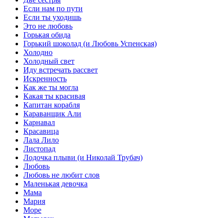
Если нам по пути
Если ты уходишь
Это не любовь
Горькая обида
Горький шоколад (и Любовь Успенская)
Холодно
Холодный свет
Иду встречать рассвет
Искренность
Как же ты могла
Какая ты красивая
Капитан корабля
Караванщик Али
Карнавал
Красавица
Лала Лило
Листопад
Лодочка плыви (и Николай Трубач)
Любовь
Любовь не любит слов
Маленькая девочка
Мама
Мария
Море