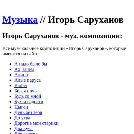
Музыка
//
Игорь Саруханов
Игорь Саруханов - муз. композиции:
Все музыкальные композиции «Игорь Саруханов», которые
имеются на сайте:
А надо было бы
Ах, зачем
Алина
Алые паруса
Barber
Белая ночь
Будь со мной
Бухта радости
Цыган
День без тебя
До утра
Дорогие мои старики
Два луча
Две сестры