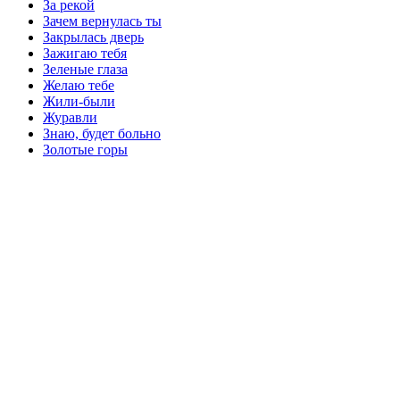
За рекой
Зачем вернулась ты
Закрылась дверь
Зажигаю тебя
Зеленые глаза
Желаю тебе
Жили-были
Журавли
Знаю, будет больно
Золотые горы