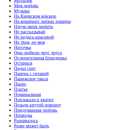
Мотылек
Моя любовь
Музыка
На Киевском вокзале
На кошачьих лапках тишина
Научи меня любить
Не рассказывай
Не родись красивой
Не твоя, не моя
Ниточка
Они любили друг друга
Ослепительная блондинка
Останься
Падал снег
Парень с гитарой
Парижское такси
Пьеро
Платье
Поминальная
Поплакала и хватит
Позади крутой поворот
Придуманная любовь
Проводы
Разорвалось
Разве может быть