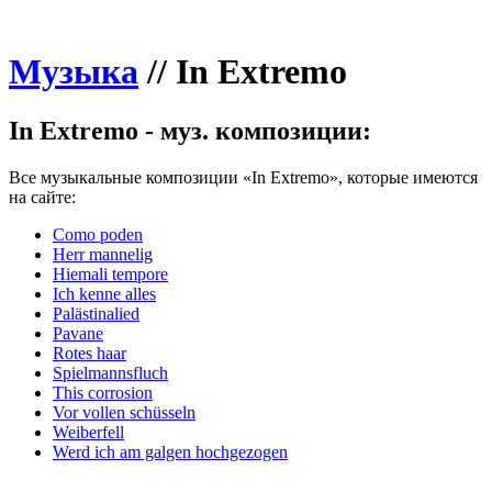
Музыка
//
In Extremo
In Extremo - муз. композиции:
Все музыкальные композиции «In Extremo», которые имеются
на сайте:
Como poden
Herr mannelig
Hiemali tempore
Ich kenne alles
Palästinalied
Pavane
Rotes haar
Spielmannsfluch
This corrosion
Vor vollen schüsseln
Weiberfell
Werd ich am galgen hochgezogen