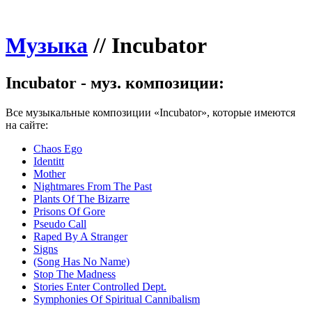
Музыка
//
Incubator
Incubator - муз. композиции:
Все музыкальные композиции «Incubator», которые имеются
на сайте:
Chaos Ego
Identitt
Mother
Nightmares From The Past
Plants Of The Bizarre
Prisons Of Gore
Pseudo Call
Raped By A Stranger
Signs
(Song Has No Name)
Stop The Madness
Stories Enter Controlled Dept.
Symphonies Of Spiritual Cannibalism