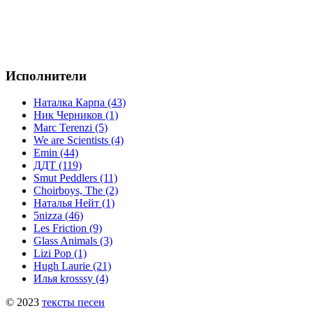
Исполнители
Наталка Карпа (43)
Ник Черников (1)
Marc Terenzi (5)
We are Scientists (4)
Emin (44)
ДДТ (119)
Smut Peddlers (11)
Choirboys, The (2)
Наталья Нейт (1)
5nizza (46)
Les Friction (9)
Glass Animals (3)
Lizi Pop (1)
Hugh Laurie (21)
Илья krosssy (4)
© 2023
тексты песен