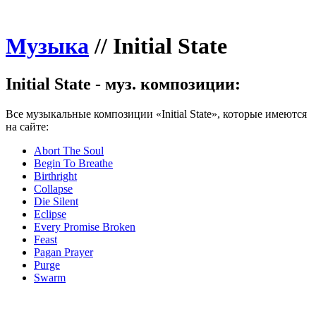
Музыка
//
Initial State
Initial State - муз. композиции:
Все музыкальные композиции «Initial State», которые имеются
на сайте:
Abort The Soul
Begin To Breathe
Birthright
Collapse
Die Silent
Eclipse
Every Promise Broken
Feast
Pagan Prayer
Purge
Swarm