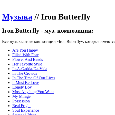
Музыка
//
Iron Butterfly
Iron Butterfly - муз. композиции:
Все музыкальные композиции «Iron Butterfly», которые имеются
Are You Happy
Filled With Fear
Flower And Beads
Her Favorite Style
In-A-Gadda-Da-Vida
In The Crowds
In The Time Of Our Lives
It Must Be Love
Lonely Boy
Most Anything You Want
My Mirage
Possession
Real Fright
Soul Experience
Stamped Ideas