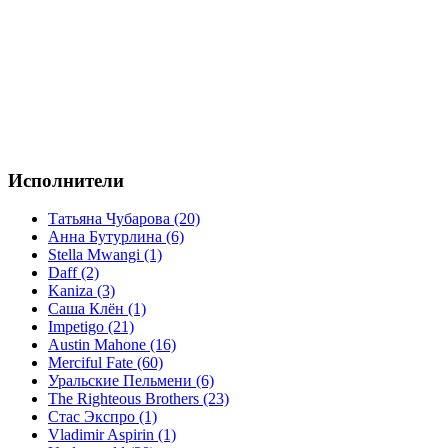
Исполнители
Татьяна Чубарова (20)
Анна Бутурлина (6)
Stella Mwangi (1)
Daff (2)
Kaniza (3)
Саша Клён (1)
Impetigo (21)
Austin Mahone (16)
Merciful Fate (60)
Уральские Пельмени (6)
The Righteous Brothers (23)
Стас Экспро (1)
Vladimir Aspirin (1)