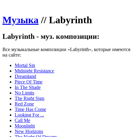
Музыка
//
Labyrinth
Labyrinth - муз. композиции:
Все музыкальные композиции «Labyrinth», которые имеются
на сайте:
Mortal Sin
Midnight Resistance
Dreamland
Piece Of Time
In The Shade
No Limits
The Right Sign
Red Zone
Time Has Come
Looking For ...
Call Me
Moonlight
New Horizons
The Night Of Dreams