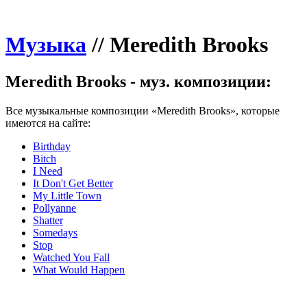
Музыка
//
Meredith Brooks
Meredith Brooks - муз. композиции:
Все музыкальные композиции «Meredith Brooks», которые
имеются на сайте:
Birthday
Bitch
I Need
It Don't Get Better
My Little Town
Pollyanne
Shatter
Somedays
Stop
Watched You Fall
What Would Happen