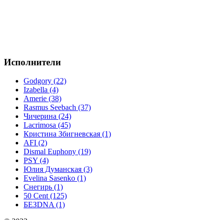
Исполнители
Godgory (22)
Izabella (4)
Amerie (38)
Rasmus Seebach (37)
Чичерина (24)
Lacrimosa (45)
Кристина Збигневская (1)
AFI (2)
Dismal Euphony (19)
PSY (4)
Юлия Думанская (3)
Evelina Sasenko (1)
Снегирь (1)
50 Cent (125)
БЕЗDNA (1)