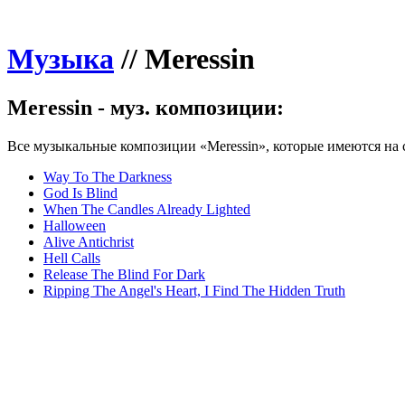
Музыка
//
Meressin
Meressin - муз. композиции:
Все музыкальные композиции «Meressin», которые имеются на 
Way To The Darkness
God Is Blind
When The Candles Already Lighted
Halloween
Alive Antichrist
Hell Calls
Release The Blind For Dark
Ripping The Angel's Heart, I Find The Hidden Truth