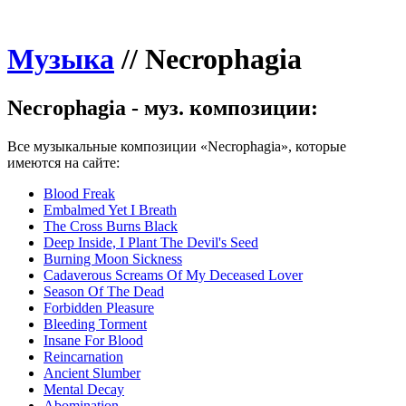
Музыка
//
Necrophagia
Necrophagia - муз. композиции:
Все музыкальные композиции «Necrophagia», которые
имеются на сайте:
Blood Freak
Embalmed Yet I Breath
The Cross Burns Black
Deep Inside, I Plant The Devil's Seed
Burning Moon Sickness
Cadaverous Screams Of My Deceased Lover
Season Of The Dead
Forbidden Pleasure
Bleeding Torment
Insane For Blood
Reincarnation
Ancient Slumber
Mental Decay
Abomination