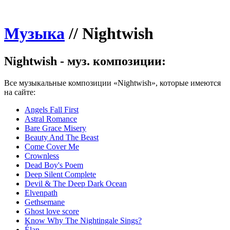
Музыка
//
Nightwish
Nightwish - муз. композиции:
Все музыкальные композиции «Nightwish», которые имеются
на сайте:
Angels Fall First
Astral Romance
Bare Grace Misery
Beauty And The Beast
Come Cover Me
Crownless
Dead Boy's Poem
Deep Silent Complete
Devil & The Deep Dark Ocean
Elvenpath
Gethsemane
Ghost love score
Know Why The Nightingale Sings?
Élan