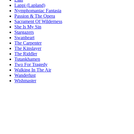
Lappi (Lapland)
Nymphomaniac Fantasia
Passion & The Opera
Sacrament Of Wilderness
She Is My Sin
Stargazers
Swanheart
The Carpenter
The Kinslayer
The Riddler
Tutankhamen
Two For Tragedy
Walking In The Air
Wanderlust
Wishmaster