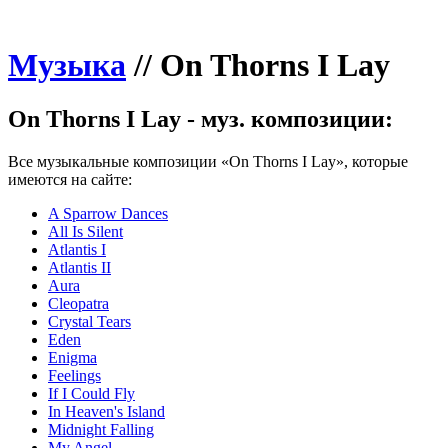
Музыка
//
On Thorns I Lay
On Thorns I Lay - муз. композиции:
Все музыкальные композиции «On Thorns I Lay», которые
имеются на сайте:
A Sparrow Dances
All Is Silent
Atlantis I
Atlantis II
Aura
Cleopatra
Crystal Tears
Eden
Enigma
Feelings
If I Could Fly
In Heaven's Island
Midnight Falling
My Angel