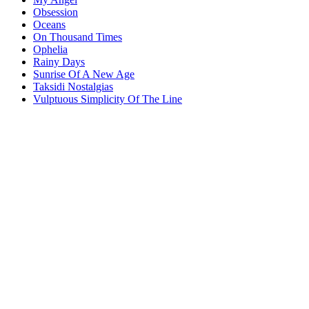
Obsession
Oceans
On Thousand Times
Ophelia
Rainy Days
Sunrise Of A New Age
Taksidi Nostalgias
Vulptuous Simplicity Of The Line