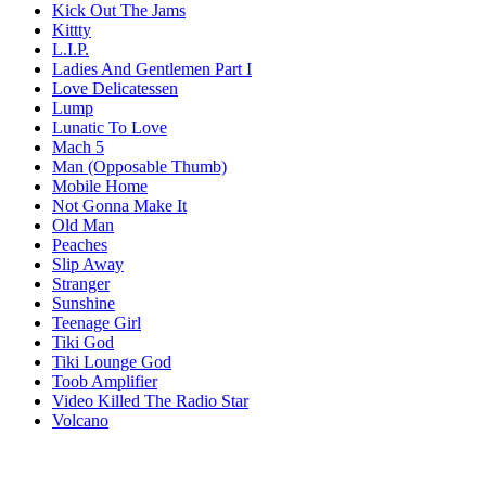
Kick Out The Jams
Kittty
L.I.P.
Ladies And Gentlemen Part I
Love Delicatessen
Lump
Lunatic To Love
Mach 5
Man (Opposable Thumb)
Mobile Home
Not Gonna Make It
Old Man
Peaches
Slip Away
Stranger
Sunshine
Teenage Girl
Tiki God
Tiki Lounge God
Toob Amplifier
Video Killed The Radio Star
Volcano