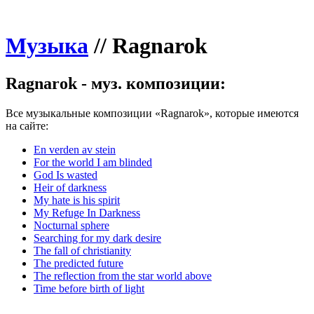
Музыка
//
Ragnarok
Ragnarok - муз. композиции:
Все музыкальные композиции «Ragnarok», которые имеются
на сайте:
En verden av stein
For the world I am blinded
God Is wasted
Heir of darkness
My hate is his spirit
My Refuge In Darkness
Nocturnal sphere
Searching for my dark desire
The fall of christianity
The predicted future
The reflection from the star world above
Time before birth of light