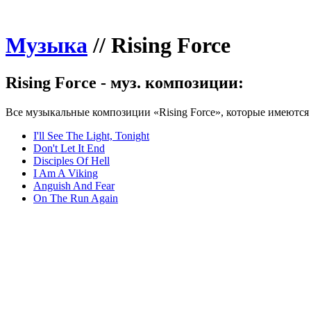
Музыка
//
Rising Force
Rising Force - муз. композиции:
Все музыкальные композиции «Rising Force», которые имеются 
I'll See The Light, Tonight
Don't Let It End
Disciples Of Hell
I Am A Viking
Anguish And Fear
On The Run Again