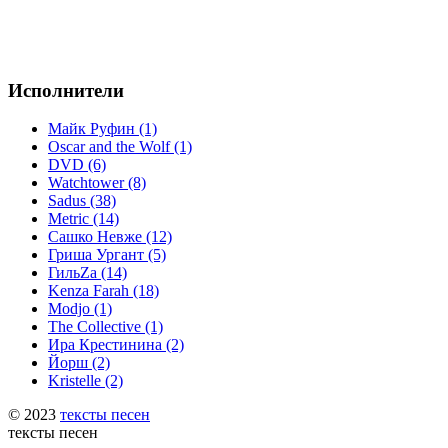
Исполнители
Майк Руфин (1)
Oscar and the Wolf (1)
DVD (6)
Watchtower (8)
Sadus (38)
Metric (14)
Сашко Невже (12)
Гриша Ургант (5)
ГильZа (14)
Kenza Farah (18)
Modjo (1)
The Collective (1)
Ира Крестинина (2)
Йорш (2)
Kristelle (2)
© 2023
тексты песен
тексты песен