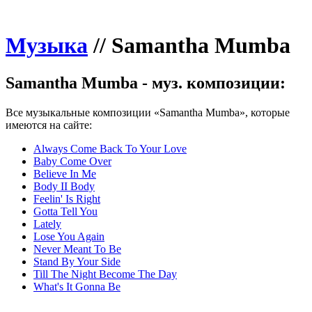
Музыка
//
Samantha Mumba
Samantha Mumba - муз. композиции:
Все музыкальные композиции «Samantha Mumba», которые
имеются на сайте:
Always Come Back To Your Love
Baby Come Over
Believe In Me
Body II Body
Feelin' Is Right
Gotta Tell You
Lately
Lose You Again
Never Meant To Be
Stand By Your Side
Till The Night Become The Day
What's It Gonna Be