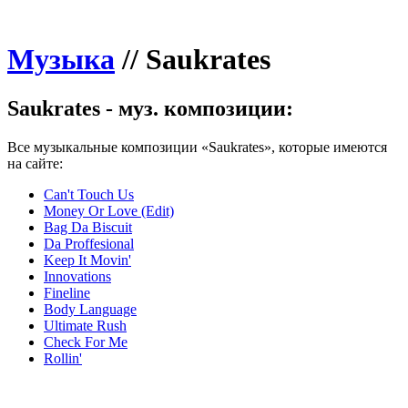
Музыка
//
Saukrates
Saukrates - муз. композиции:
Все музыкальные композиции «Saukrates», которые имеются
на сайте:
Can't Touch Us
Money Or Love (Edit)
Bag Da Biscuit
Da Proffesional
Keep It Movin'
Innovations
Fineline
Body Language
Ultimate Rush
Check For Me
Rollin'