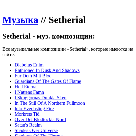
Музыка
//
Setherial
Setherial - муз. композиции:
Все музыкальные композиции «Setherial», которые имеются на
сайте:
Diabolus Enim
Enthroned In Dusk And Shadows
Fur Dem Mitt Blod
Guardians Of The Gates Of Flame
Hell Eternal
I Nattens Famn
I Skuggornas Dunkla Sken
In The Still Of A Northern Fullmoon
Into Everlasting Fire
Morkrets Tid
Over Det Blodtockta Nord
Satan's Realm
Shades Over Universe
Shadows Of The Throne