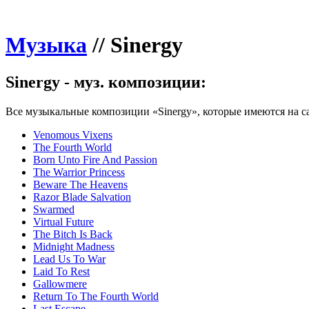
Музыка
//
Sinergy
Sinergy - муз. композиции:
Все музыкальные композиции «Sinergy», которые имеются на с
Venomous Vixens
The Fourth World
Born Unto Fire And Passion
The Warrior Princess
Beware The Heavens
Razor Blade Salvation
Swarmed
Virtual Future
The Bitch Is Back
Midnight Madness
Lead Us To War
Laid To Rest
Gallowmere
Return To The Fourth World
Last Escape