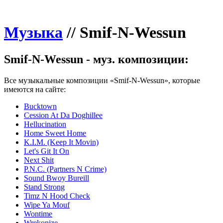
Музыка
//
Smif-N-Wessun
Smif-N-Wessun - муз. композиции:
Все музыкальные композиции «Smif-N-Wessun», которые
имеются на сайте:
Bucktown
Cession At Da Doghillee
Hellucination
Home Sweet Home
K.I.M. (Keep It Movin)
Let's Git It On
Next Shit
P.N.C. (Partners N Crime)
Sound Bwoy Bureill
Stand Strong
Timz N Hood Check
Wipe Ya Mouf
Wontime
Wrekonize