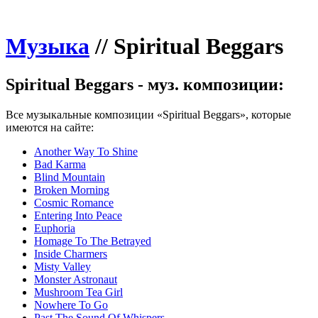
Музыка
//
Spiritual Beggars
Spiritual Beggars - муз. композиции:
Все музыкальные композиции «Spiritual Beggars», которые
имеются на сайте:
Another Way To Shine
Bad Karma
Blind Mountain
Broken Morning
Cosmic Romance
Entering Into Peace
Euphoria
Homage To The Betrayed
Inside Charmers
Misty Valley
Monster Astronaut
Mushroom Tea Girl
Nowhere To Go
Past The Sound Of Whispers