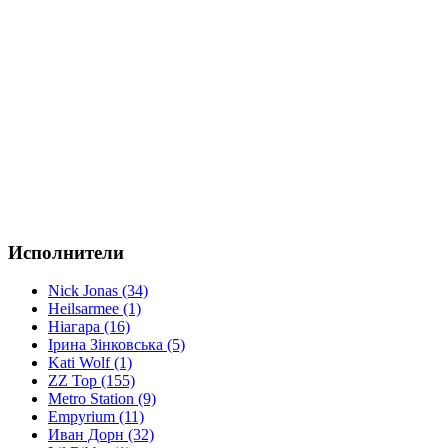
Исполнители
Nick Jonas (34)
Heilsarmee (1)
Ніагара (16)
Ірина Зінковська (5)
Kati Wolf (1)
ZZ Top (155)
Metro Station (9)
Empyrium (11)
Иван Дорн (32)