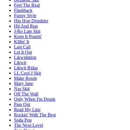
Feel The Real
Flashback
Funny Style
Hip Hop Drunkies
Hit And Run
J-Ro Late Skit
Keep It Pourin'
Killin' It
Last Call
Let It Out
Likwidation
Likwit
Likwit Ridas
LL Cool J Skit
Make Room
Mary Jane
Nas Skit
Off The Wall
Only When I'm Drunk
Pass Out
Read My Lips
Rockin' With The Best
Soda Pop
The Next Level