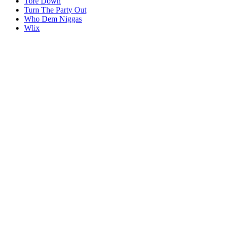
Tore Down
Turn The Party Out
Who Dem Niggas
Wlix