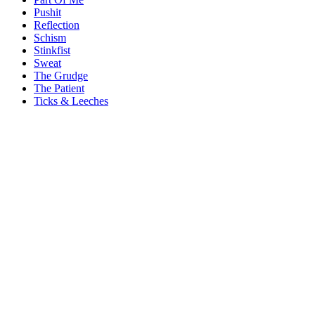
Pushit
Reflection
Schism
Stinkfist
Sweat
The Grudge
The Patient
Ticks & Leeches