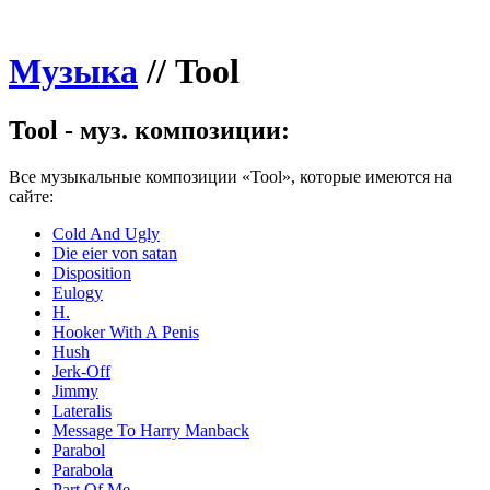
Музыка
//
Tool
Tool - муз. композиции:
Все музыкальные композиции «Tool», которые имеются на
сайте:
Cold And Ugly
Die eier von satan
Disposition
Eulogy
H.
Hooker With A Penis
Hush
Jerk-Off
Jimmy
Lateralis
Message To Harry Manback
Parabol
Parabola
Part Of Me