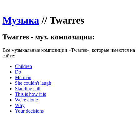
Музыка
//
Twarres
Twarres - муз. композиции:
Все музыкальные композиции «Twarres», которые имеются на
сайте:
Children
Do
Mr. man
She couldn't laugh
Standing still
This is how it is
We're alone
Why
Your decisions