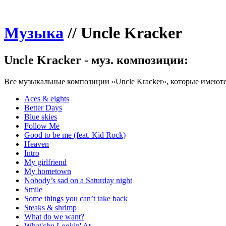
Музыка
//
Uncle Kracker
Uncle Kracker - муз. композиции:
Все музыкальные композиции «Uncle Kracker», которые имеются
Aces & eights
Better Days
Blue skies
Follow Me
Good to be me (feat. Kid Rock)
Heaven
Intro
My girlfriend
My hometown
Nobody’s sad on a Saturday night
Smile
Some things you can’t take back
Steaks & shrimp
What do we want?
What'chu Lookin' At