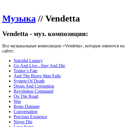
Музыка
//
Vendetta
Vendetta - муз. композиции:
Все музыкальные композиции «Vendetta», которые имеются на
сайте:
Suicidal Lunacy
Go And Live...Stay And Die
Traitor`s Fate
And The Brave Man Fails
System Of Death
Drugs And Corruption
Revolution Command
On The Road
War
Brain Damage
Conversation
Precious Existence
Never Die
Love Song