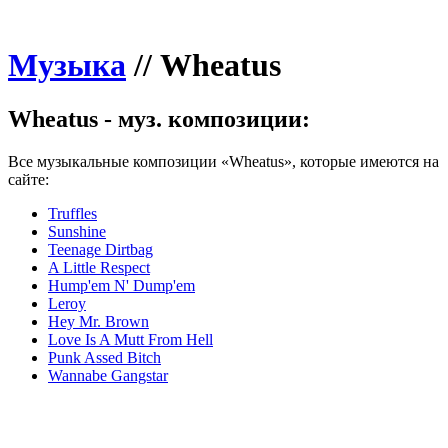
Музыка
//
Wheatus
Wheatus - муз. композиции:
Все музыкальные композиции «Wheatus», которые имеются на
сайте:
Truffles
Sunshine
Teenage Dirtbag
A Little Respect
Hump'em N' Dump'em
Leroy
Hey Mr. Brown
Love Is A Mutt From Hell
Punk Assed Bitch
Wannabe Gangstar