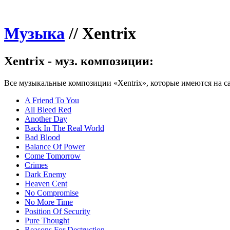
Музыка
//
Xentrix
Xentrix - муз. композиции:
Все музыкальные композиции «Xentrix», которые имеются на са
A Friend To You
All Bleed Red
Another Day
Back In The Real World
Bad Blood
Balance Of Power
Come Tomorrow
Crimes
Dark Enemy
Heaven Cent
No Compromise
No More Time
Position Of Security
Pure Thought
Reasons For Destruction