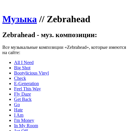
Музыка
//
Zebrahead
Zebrahead - муз. композиции:
Все музыкальные композиции «Zebrahead», которые имеются
на сайте:
All I Need
Big Shot
Bootylicious Vinyl
Check
E-Generation
Feel This Way
Fly Daze
Get Back
Go
Hate
I Am
I'm Money
In My Room
Jag Off