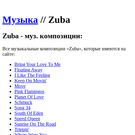
Музыка
//
Zuba
Zuba - муз. композиции:
Все музыкальные композиции «Zuba», которые имеются на
сайте:
Bring Your Love To Me
Floating Away
I Like The Feeling
Keep On Movin'
Move
Pink Flamingos
Planet Of Love
Schmuck
Song 34
South Of Eden
Speed Queen
Sunrise On The Road
Trippin'
Where Were You