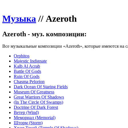
Музыка
//
Azeroth
Azeroth - муз. композиции:
Все музыкальные композиции «Azeroth», которые имеются на с
Orphitos
Majestic Indignate
Kalb Al Acrab
Battle Of Gods
Ruin Of Gods
Chasma Pelorion
Dark Ocean Of Staring Fields
Museum Of Greatness
Great Warriors Of Shadows
(In The Circle Of Swamps)
Doctrine Of Dark Forest
Ветер (Wind)
Мемориал (Memorial)
Шторм (Storm)
Храм Теней (Temple Of Shadows)