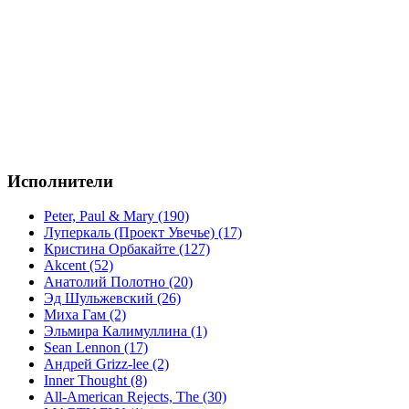
Исполнители
Peter, Paul & Mary (190)
Луперкаль (Проект Увечье) (17)
Кристина Орбакайте (127)
Akcent (52)
Анатолий Полотно (20)
Эд Шульжевский (26)
Миха Гам (2)
Эльмира Калимуллина (1)
Sean Lennon (17)
Андрей Grizz-lee (2)
Inner Thought (8)
All-American Rejects, The (30)