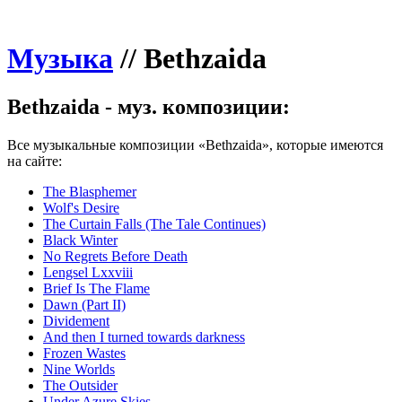
Музыка
//
Bethzaida
Bethzaida - муз. композиции:
Все музыкальные композиции «Bethzaida», которые имеются
на сайте:
The Blasphemer
Wolf's Desire
The Curtain Falls (The Tale Continues)
Black Winter
No Regrets Before Death
Lengsel Lxxviii
Brief Is The Flame
Dawn (Part II)
Dividement
And then I turned towards darkness
Frozen Wastes
Nine Worlds
The Outsider
Under Azure Skies