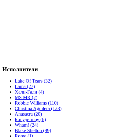
Исполнители
Lake Of Tears (32)
Lama (27)
Хали-Гали (4)
MS MR (2)
Robbie Williams (110)
Christina Aguilera (123)
Anasacra (20)
Бигуди шоу (6)
Wham! (24)
Blake Shelton (99)
Rome (1)