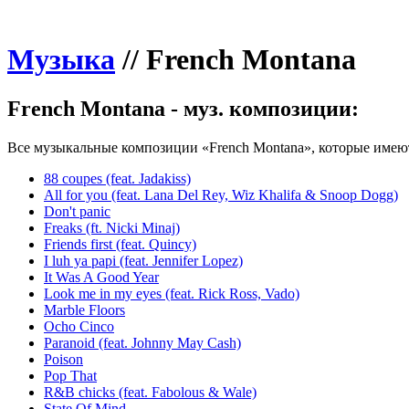
Музыка
//
French Montana
French Montana - муз. композиции:
Все музыкальные композиции «French Montana», которые имеют
88 coupes (feat. Jadakiss)
All for you (feat. Lana Del Rey, Wiz Khalifa & Snoop Dogg)
Don't panic
Freaks (ft. Nicki Minaj)
Friends first (feat. Quincy)
I luh ya papi (feat. Jennifer Lopez)
It Was A Good Year
Look me in my eyes (feat. Rick Ross, Vado)
Marble Floors
Ocho Cinco
Paranoid (feat. Johnny May Cash)
Poison
Pop That
R&B chicks (feat. Fabolous & Wale)
State Of Mind