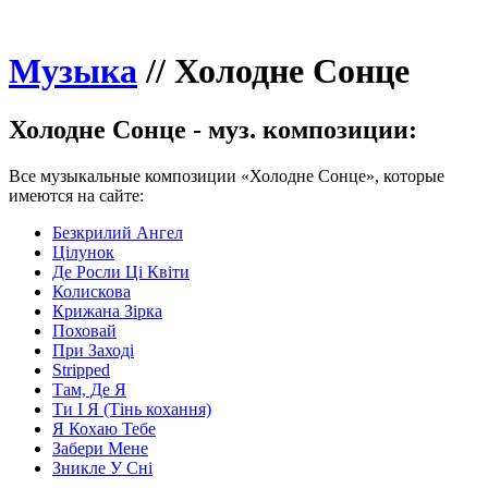
Музыка
//
Холодне Сонце
Холодне Сонце - муз. композиции:
Все музыкальные композиции «Холодне Сонце», которые
имеются на сайте:
Безкрилий Ангел
Цілунок
Де Росли Ці Квіти
Колискова
Крижана Зірка
Поховай
При Заході
Stripped
Там, Де Я
Ти І Я (Тінь кохання)
Я Кохаю Тебе
Забери Мене
Зникле У Сні