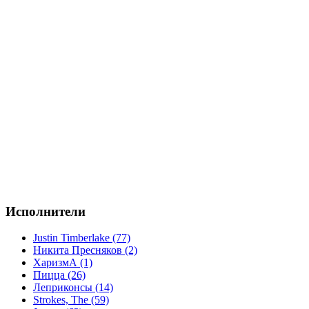
Исполнители
Justin Timberlake (77)
Никита Пресняков (2)
ХаризмА (1)
Пицца (26)
Леприконсы (14)
Strokes, The (59)