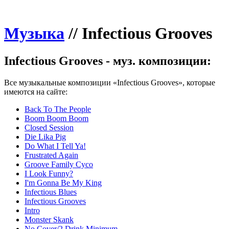
Музыка
//
Infectious Grooves
Infectious Grooves - муз. композиции:
Все музыкальные композиции «Infectious Grooves», которые
имеются на сайте:
Back To The People
Boom Boom Boom
Closed Session
Die Lika Pig
Do What I Tell Ya!
Frustrated Again
Groove Family Cyco
I Look Funny?
I'm Gonna Be My King
Infectious Blues
Infectious Grooves
Intro
Monster Skank
No Cover/2 Drink Minimum