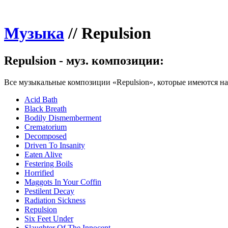
Музыка
//
Repulsion
Repulsion - муз. композиции:
Все музыкальные композиции «Repulsion», которые имеются на
Acid Bath
Black Breath
Bodily Dismemberment
Crematorium
Decomposed
Driven To Insanity
Eaten Alive
Festering Boils
Horrified
Maggots In Your Coffin
Pestilent Decay
Radiation Sickness
Repulsion
Six Feet Under
Slaughter Of The Innocent