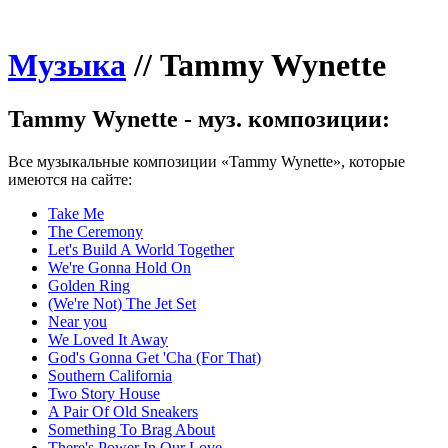
Музыка
//
Tammy Wynette
Tammy Wynette - муз. композиции:
Все музыкальные композиции «Tammy Wynette», которые
имеются на сайте:
Take Me
The Ceremony
Let's Build A World Together
We're Gonna Hold On
Golden Ring
(We're Not) The Jet Set
Near you
We Loved It Away
God's Gonna Get 'Cha (For That)
Southern California
Two Story House
A Pair Of Old Sneakers
Something To Brag About
There's Power In Our Love