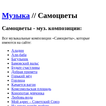
Музыка
//
Самоцветы
Самоцветы - муз. композиции:
Все музыкальные композиции «Самоцветы», которые
имеются на сайте:
Аладин
Али-баба
Багульник
Бамовский вальс
Будьте счастливы
Добрая примета
Горький мёд
Горлица
Качается вагон
Комсомольская площадь
Конопотая девчонка
Любовь-вода
Мой адрес – Советский Союз
На земле живёт любовь