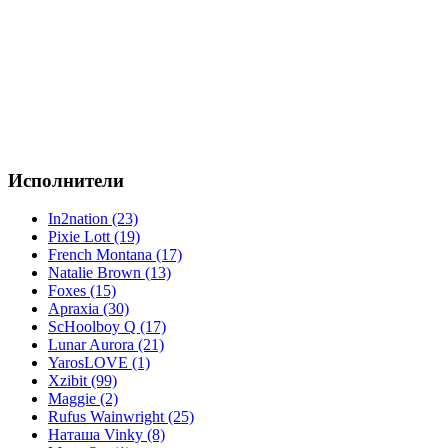
Исполнители
In2nation (23)
Pixie Lott (19)
French Montana (17)
Natalie Brown (13)
Foxes (15)
Apraxia (30)
ScHoolboy Q (17)
Lunar Aurora (21)
YarosLOVE (1)
Xzibit (99)
Maggie (2)
Rufus Wainwright (25)
Наташа Vinky (8)