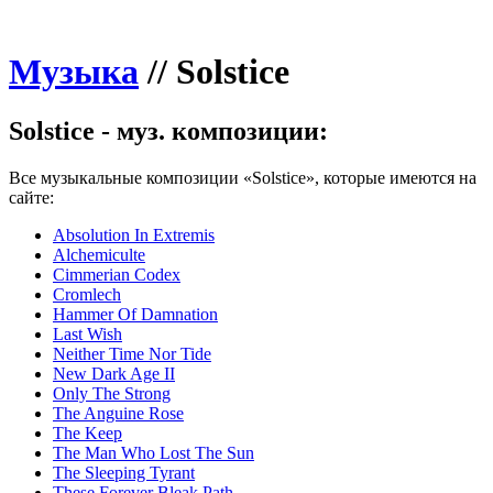
Музыка
//
Solstice
Solstice - муз. композиции:
Все музыкальные композиции «Solstice», которые имеются на
сайте:
Absolution In Extremis
Alchemiculte
Cimmerian Codex
Cromlech
Hammer Of Damnation
Last Wish
Neither Time Nor Tide
New Dark Age II
Only The Strong
The Anguine Rose
The Keep
The Man Who Lost The Sun
The Sleeping Tyrant
These Forever Bleak Path